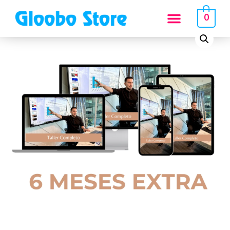
Inicio
/
Tienda
/
Sin categorizar
/
6 meses extras del taller completo
0