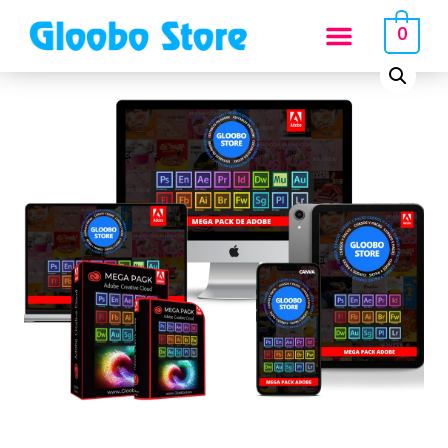
Inicio
/
Tienda
/
Sin categorizar
/
2. Mega Pack de Adobe
0