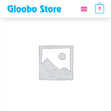
Inicio
/
Tienda
/
Sin categorizar
/
17. Taller de fotografia y video
0