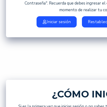
Contraseña". Recuerda que debes ingresar el 
momento de realizar tu c
Iniciar sesión
Restablec
¿CÓMO INI
Si es la primera vez que inicias sesión o no sabe