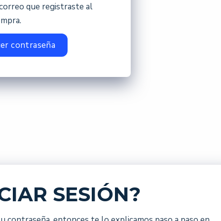
correo que registraste al
ompra.
er contraseña
CIAR SESIÓN?
s tu contraseña, entonces te lo explicamos paso a paso en